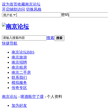
设为首页
收藏南京论坛
开启辅助访问
切换风格
密码
搜索
搜索
快捷导航
南京论坛
BBS
南京旅游
南京招聘
南京租房
南京二手房
联系我们
模拟服务
传奇专区
南京论坛
›
啤酒瓶空了缓
›
个人资料
加为好友