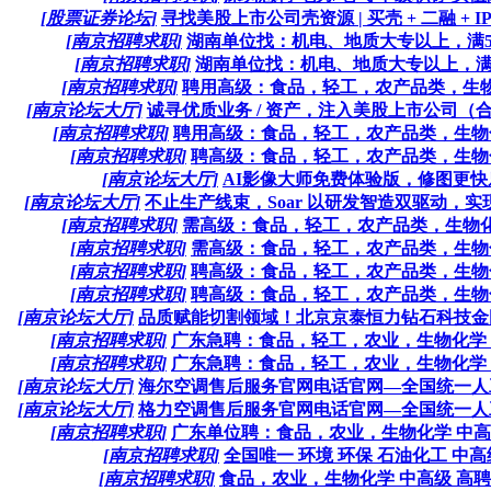
[股票证券论坛]
寻找美股上市公司壳资源 | 买壳 + 二融 + IPO包
[南京招聘求职]
湖南单位找：机电、地质大专以上，满5年
[南京招聘求职]
湖南单位找：机电、地质大专以上，满5年
[南京招聘求职]
聘用高级：食品，轻工，农产品类，生物化
[南京论坛大厅]
诚寻优质业务 / 资产，注入美股上市公司（合作2
[南京招聘求职]
聘用高级：食品，轻工，农产品类，生物化学
[南京招聘求职]
聘高级：食品，轻工，农产品类，生物化学
[南京论坛大厅]
AI影像大师免费体验版，修图更快
[南京论坛大厅]
不止生产线束，Soar 以研发智造双驱动，实现
[南京招聘求职]
需高级：食品，轻工，农产品类，生物化学
[南京招聘求职]
需高级：食品，轻工，农产品类，生物化学
[南京招聘求职]
聘高级：食品，轻工，农产品类，生物化学
[南京招聘求职]
聘高级：食品，轻工，农产品类，生物化学
[南京论坛大厅]
品质赋能切割领域！北京京泰恒力钻石科技金刚
[南京招聘求职]
广东急聘：食品，轻工，农业，生物化学 中
[南京招聘求职]
广东急聘：食品，轻工，农业，生物化学 中
[南京论坛大厅]
海尔空调售后服务官网电话官网—全国统一人工〔7
[南京论坛大厅]
格力空调售后服务官网电话官网—全国统一人工〔7
[南京招聘求职]
广东单位聘：食品，农业，生物化学 中高级
[南京招聘求职]
全国唯一 环境 环保 石油化工 中高
[南京招聘求职]
食品，农业，生物化学 中高级 高