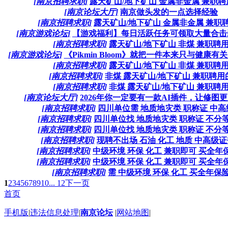
[南京招聘求职]
露天矿山/地下矿山 金属非金属 兼职聘用
[南京论坛大厅]
南京做头发的一点选择经验
[南京招聘求职]
露天矿山/地下矿山 金属非金属 兼职聘用
[南京游戏论坛]
【游戏福利】每日活跃任务可领取大量合击装
[南京招聘求职]
露天矿山/地下矿山 非煤 兼职聘
[南京游戏论坛]
《Pikmin Bloom》就把一件本来只与健康有关
[南京招聘求职]
露天矿山/地下矿山 非煤 兼职聘
[南京招聘求职]
非煤 露天矿山/地下矿山 兼职聘用
[南京招聘求职]
非煤 露天矿山/地下矿山 兼职聘
[南京论坛大厅]
2026年你一定要有一款AI插件，让修图更加
[南京招聘求职]
四川单位需 地质地灾类 职称证 中高级.
[南京招聘求职]
四川单位找 地质地灾类 职称证 不分等级
[南京招聘求职]
四川单位找 地质地灾类 职称证 不分等级
[南京招聘求职]
现聘不出场 石油 化工 地质 中高级证书
[南京招聘求职]
中级环境 环保 化工 兼职即可 买全年保险
[南京招聘求职]
中级环境 环保 化工 兼职即可 买全年保险
[南京招聘求职]
需 中级环境 环保 化工 买全年保
1
2
3
4
5
6
7
8
9
10
... 12
下一页
首页
手机版
|
违法信息处理
|
南京论坛
|
网站地图
|