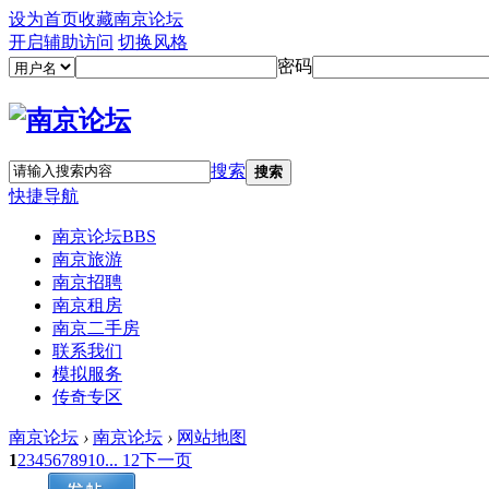
设为首页
收藏南京论坛
开启辅助访问
切换风格
密码
搜索
搜索
快捷导航
南京论坛
BBS
南京旅游
南京招聘
南京租房
南京二手房
联系我们
模拟服务
传奇专区
南京论坛
›
南京论坛
›
网站地图
1
2
3
4
5
6
7
8
9
10
... 12
下一页