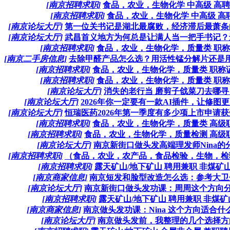
[南京招聘求职]
食品，农业，生物化学 中高级 高
[南京招聘求职]
食品，农业，生物化学 中高级 高
[南京论坛大厅]
第一位关书记是湖北最腐败，经济滞后最萧条的
[南京论坛大厅]
武昌首义地方为何总是让满人当一把手书记？还
[南京招聘求职]
食品，农业，生物化学，质量类 职称证
[南京二手房信息]
去除甲醛产品怎么选？用活性锰分解片还是用除
[南京招聘求职]
食品，农业，生物化学，质量类 职称证的
[南京招聘求职]
食品，农业，生物化学，质量类 职称证
[南京论坛大厅]
消失的老行当 磨剪子戗菜刀去哪寻
[南京论坛大厅]
2026年你一定要有一款AI插件，让修图更加
[南京论坛大厅]
恒瑞医药2026年第一季度有多少项上市申请获受
[南京招聘求职]
食品，农业，生物化学，质量类 高级职称
[南京招聘求职]
食品，农业，生物化学，质量检测 高级职称
[南京论坛大厅]
南京新街口做头发高端理发师Nina的分析
[南京招聘求职]
（食品，农业，农产品，食品检验，生物，检验
[南京招聘求职]
露天矿山/地下矿山 聘用兼职 非煤矿山的
[南京商家信息]
南京短发和脸型改造怎么选：参考大卫分析
[南京论坛大厅]
南京新街口做头发功课：周周这个方向分析
[南京招聘求职]
露天矿山/地下矿山 聘用兼职 非煤矿山.
[南京商家信息]
南京做头发功课：Nina 这个方向适合什么人
[南京论坛大厅]
南京做头发前，我整理的几个选择方向.