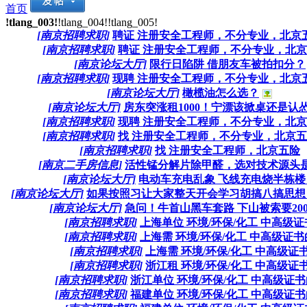
首页
!tlang_003!
!tlang_004!
!tlang_005!
[南京招聘求职]
聘证 注册安全工程师，不分专业，北京五险
[南京招聘求职]
聘证 注册安全工程师，不分专业，北京五
[南京论坛大厅]
限行日陷阱 借朋友车被拍扣分？
[南京招聘求职]
现聘 注册安全工程师，不分专业，北京五险
[南京论坛大厅]
橄榄油怎么选？
[南京论坛大厅]
房东突涨租1000！宁漂该掀桌还是认怂？ 
[南京招聘求职]
现聘 注册安全工程师，不分专业，北京五
[南京招聘求职]
找 注册安全工程师，不分专业，北京五险
[南京招聘求职]
找 注册安全工程师，北京五险
[南京二手房信息]
活性锰分解片除甲醛，选对技术源头是关
[南京论坛大厅]
电动车充电乱象 飞线充电烧半栋楼
[南京论坛大厅]
如果按照习让大家整天开会学习胡搞八搞思想，
[南京论坛大厅]
急问！牛首山黑车套路 下山被索要200？ 
[南京招聘求职]
上海单位 环境/环保/化工 中高级证
[南京招聘求职]
上海需 环境/环保/化工 中高级证书
[南京招聘求职]
上海需 环境/环保/化工 中高级证
[南京招聘求职]
浙江租 环境/环保/化工 中高级证
[南京招聘求职]
浙江单位 环境/环保/化工 中高级证书的
[南京招聘求职]
福建单位 环境/环保/化工 中高级证书的