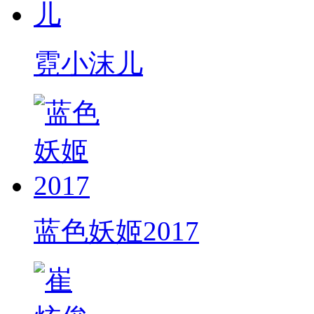
霓小沫儿
蓝色妖姬2017