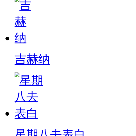
吉赫纳
星期八去表白