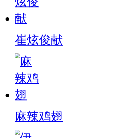
崔炫俊献
麻辣鸡翅