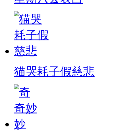
猫哭耗子假慈悲