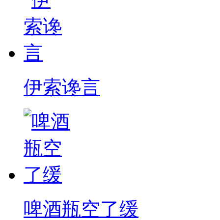
伊索谗言
啤酒瓶空了缓