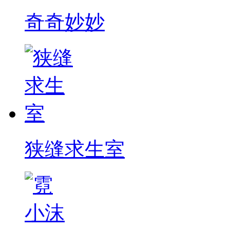
奇奇妙妙
狭缝求生室