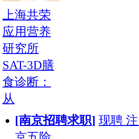
上海共荣
应用营养
研究所
SAT-3D膳
食诊断：
从
[南京招聘求职]
现聘 
京五险