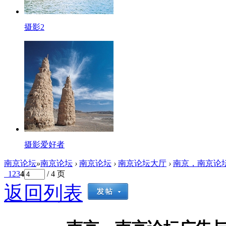
摄影2
摄影爱好者
南京论坛
»
南京论坛
›
南京论坛
›
南京论坛大厅
›
南京，南京论
1
2
3
4
/ 4 页
返回列表