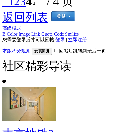
1
2
3
4
/ 4 页
返回列表
高级模式
B
Color
Image
Link
Quote
Code
Smilies
您需要登录后才可以回帖
登录
|
立即注册
本版积分规则
回帖后跳转到最后一页
发表回复
社区精彩导读