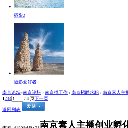
摄影2
摄影爱好者
南京论坛
»
南京论坛
›
南京找工作
›
南京招聘求职
›
南京素人主播
1
2
3
4
/ 4 页
下一页
返回列表
南京素人主播创业孵
查看:
4189
|
回复:
31