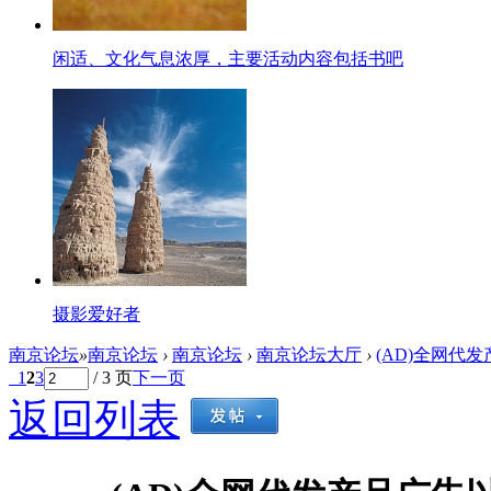
闲适、文化气息浓厚，主要活动内容包括书吧
摄影爱好者
南京论坛
»
南京论坛
›
南京论坛
›
南京论坛大厅
›
(AD)全网代
1
2
3
/ 3 页
下一页
返回列表