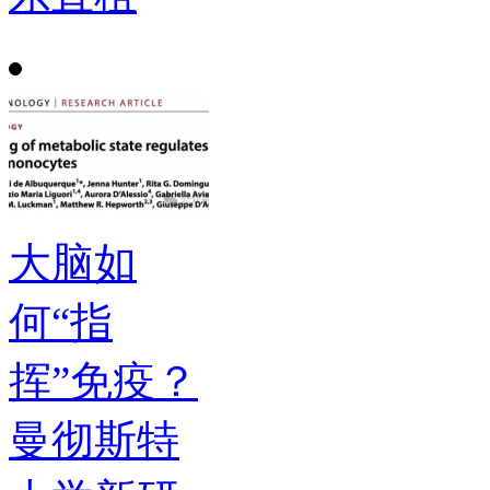
大脑如
何“指
挥”免疫？
曼彻斯特