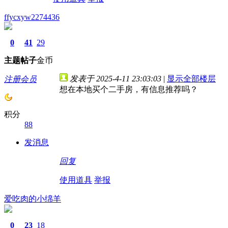
ffycxyw2274436
0
41
29
主题
帖子
金币
发表于 2025-4-11 23:03:03
|
显示全部楼层
注册会员
想在本地买个二手房，有信息推荐吗？
积分
88
发消息
回复
使用道具
举报
爱吃肉的小绵羊
0
23
18