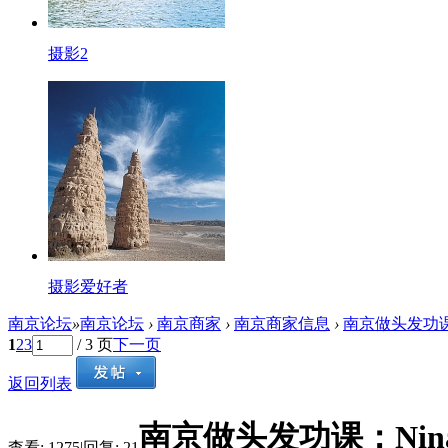
摄影2
摄影爱好者
南京论坛
»
南京论坛
›
南京商家
›
南京商家信息
›
南京做头发功课：
1
2
3
/ 3 页
下一页
返回列表
南京做头发功课：Nin
查看:
1275
|
回复:
21