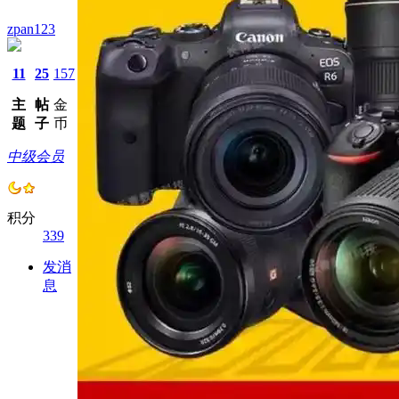
zpan123
11
25
157
主
帖
金
题
子
币
中级会员
积分
339
发消
息