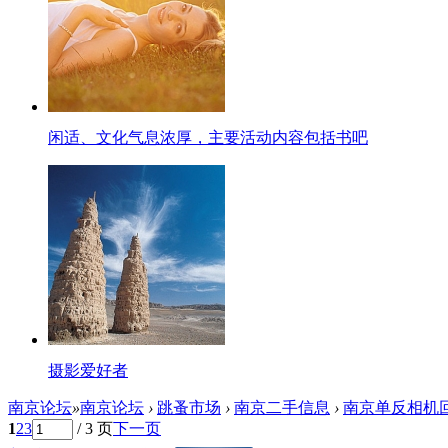
闲适、文化气息浓厚，主要活动内容包括书吧
摄影爱好者
南京论坛
»
南京论坛
›
跳蚤市场
›
南京二手信息
›
南京单反相机回
1
2
3
/ 3 页
下一页