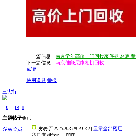
上一篇信息：
南京常年高价上门回收奢侈品 名表 黄
下一篇信息：
南京佳能尼康相机回收
回复
使用道具
举报
三冘行
0
14
8
主题
帖子
金币
发表于 2025-9-3 09:41:42
|
显示全部楼层
注册会员
我是来刷分的，嘿嘿