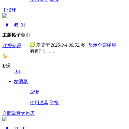
丁侦球
0
45
31
主题
帖子
金币
发表于 2025-9-4 06:52:49
|
显示全部楼层
注册会员
有道理。。。
积分
101
发消息
回复
使用道具
举报
立聪堂胜太路店
0
13
10